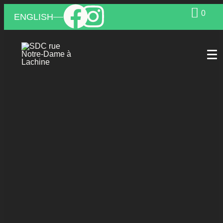
0
ENGLISH